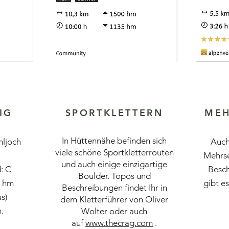
IG
SPORTKLETTERN
MEH
In Hüttennähe befinden sich
mljoch
Auch
viele schöne Sportkletterrouten
Mehrse
und auch einige einzigartige
: C
Besc
Boulder. Topos und
0 hm
gibt es
Beschreibungen findet Ihr in
s)
dem Kletterführer von Oliver
.
Wolter oder auch
auf
www.thecrag.com
.