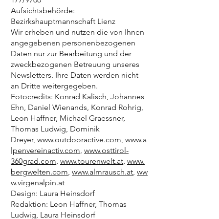
Aufsichtsbehörde:
Bezirkshauptmannschaft Lienz
Wir erheben und nutzen die von Ihnen
angegebenen personenbezogenen
Daten nur zur Bearbeitung und der
zweckbezogenen Betreuung unseres
Newsletters. Ihre Daten werden nicht
an Dritte weitergegeben.
Fotocredits: Konrad Kalisch, Johannes
Ehn, Daniel Wienands, Konrad Rohrig,
Leon Haffner, Michael Graessner,
Thomas Ludwig, Dominik
Dreyer,
www.outdooractive.com
,
www.a
lpenvereinactiv.com
,
www.osttirol-
360grad.com
,
www.tourenwelt.at
,
www.
bergwelten.com
,
www.almrausch.at
,
ww
w.virgenalpin.at
Design: Laura Heinsdorf
Redaktion: Leon Haffner, Thomas
Ludwig, Laura Heinsdorf