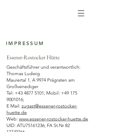
IMPRESSUM
Essener-Rostocker Hütte
Geschäftsführer und verantwortlich:
Thomas Ludwig
Maurertal 1, A 9974 Prägraten am
Großvenediger
Tel: +43 4877 5101; Mobil: +49 175
9001016;
E Mail:
zugast@essener-rostocker-
huette.de
Web:
www.
essener-rostocker-huette.de
UID: ATU75161236; FA St.Nr 82
177/9766